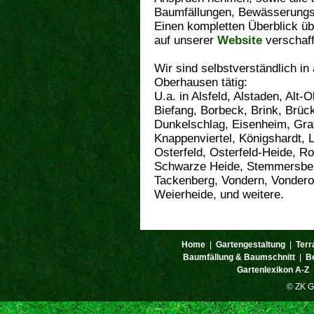
Baumfällungen, Bewässerungss
Einen kompletten Überblick üb
auf unserer
Website
verschaff
Wir sind selbstverständlich in
Oberhausen tätig:
U.a. in Alsfeld, Alstaden, Alt
Biefang, Borbeck, Brink, Brüc
Dunkelschlag, Eisenheim, Graf
Knappenviertel, Königshardt, L
Osterfeld, Osterfeld-Heide, R
Schwarze Heide, Stemmersberg
Tackenberg, Vondern, Vondero
Weierheide, und weitere.
Home
|
Gartengestaltung
|
Terr
Baumfällung & Baumschnitt
|
B
Gartenlexikon A-Z
© ZK G