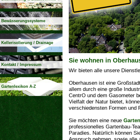
Bewässerungssysteme
Kellerisolierung / Drainage
Sie wohnen in Oberhau
Kontakt / Impressum
Wir bieten alle unsere Dienst
Oberhausen ist eine Großstadt
Gartenlexikon A-Z
allem durch eine große Indust
CentrO und dem Gasometer be
Vielfalt der Natur bietet, könn
verschiedensten Formen und F
Sie möchten eine neue
Garten
professionelles Gartenbau-Tea
Paradies. Natürlich können S
Anspruch nehmen, sowie alle 