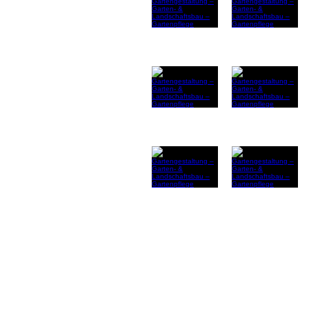
Home
|
Gartengestaltung
|
Terr
Baumfällung & Baumschnitt
|
B
Gartenlexikon A-Z
© ZK G