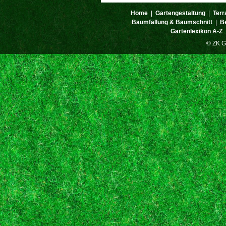
Home
|
Gartengestaltung
|
Terr
Baumfällung & Baumschnitt
|
B
Gartenlexikon A-Z
© ZK G