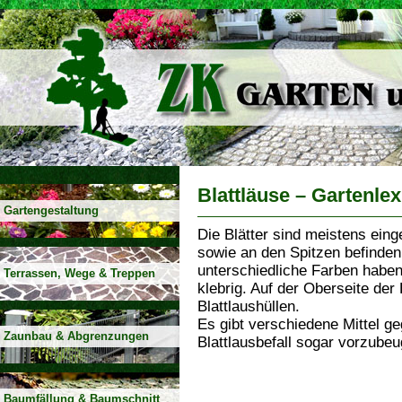
Blattläuse – Gartenle
Gartengestaltung
Die Blätter sind meistens einge
sowie an den Spitzen befinden 
unterschiedliche Farben haben.
Terrassen, Wege & Treppen
klebrig. Auf der Oberseite der 
Blattlaushüllen.
Es gibt verschiedene Mittel g
Zaunbau & Abgrenzungen
Blattlausbefall sogar vorzubeu
Baumfällung & Baumschnitt