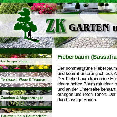
Fieberbaum (Sassafras
Gartengestaltung
Der sommergrüne Fieberbaum 
und kommt ursprünglich aus As
Der Fieberbaum kann eine Höh
Terrassen, Wege & Treppen
einem hohen Baum mit einer re
und an der Unterseite behaart.
orangen und roten Tönen. Der 
Zaunbau & Abgrenzungen
durchlässige Böden.
Baumfällung & Baumschnitt