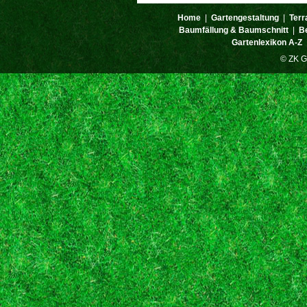
Home
|
Gartengestaltung
|
Terr
Baumfällung & Baumschnitt
|
B
Gartenlexikon A-Z
© ZK G