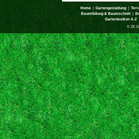
Home
|
Gartengestaltung
|
Terr
Baumfällung & Baumschnitt
|
B
Gartenlexikon A-Z
© ZK G