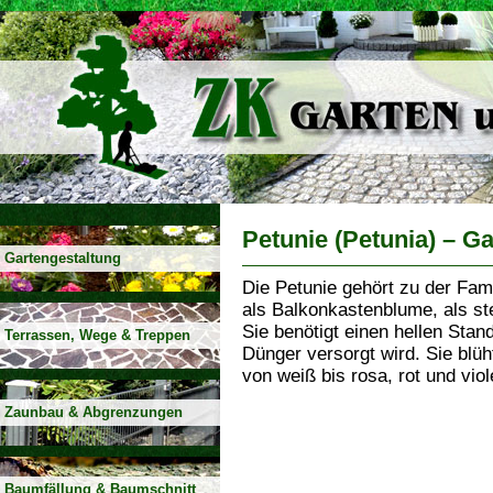
Petunie (Petunia) – G
Gartengestaltung
Die Petunie gehört zu der Fam
als Balkonkastenblume, als st
Sie benötigt einen hellen Sta
Terrassen, Wege & Treppen
Dünger versorgt wird. Sie blüh
von weiß bis rosa, rot und viol
Zaunbau & Abgrenzungen
Baumfällung & Baumschnitt