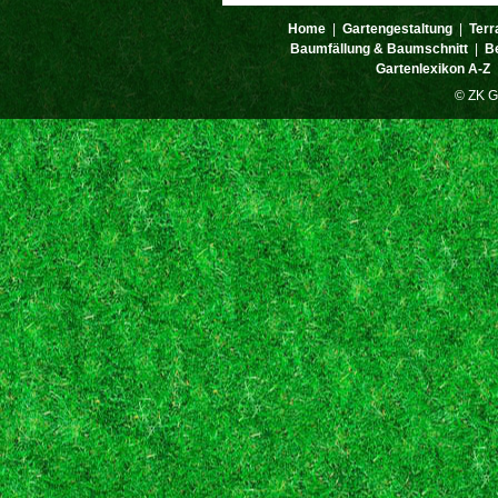
Home
|
Gartengestaltung
|
Terr
Baumfällung & Baumschnitt
|
B
Gartenlexikon A-Z
© ZK G