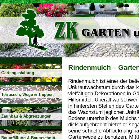
Rindenmulch – Garten
Gartengestaltung
Rindenmulch ist einer der beli
Unkrautwachstum durch das ko
vielfältigen Dekorationen in G
Terrassen, Wege & Treppen
Hilfsmittel. Überall wo schwer
in hintersten Stellen des Gart
das Wachstum jeglicher Unkräu
Zaunbau & Abgrenzungen
Bodens unterhalb des Mulchs w
dick aufgebracht bietet er sog
seine schnelle Abtrocknung nac
Gartenwege zu benutzen. Mittle
Baumfällung & Baumschnitt