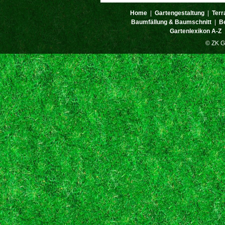
Home
|
Gartengestaltung
|
Terr
Baumfällung & Baumschnitt
|
B
Gartenlexikon A-Z
© ZK G