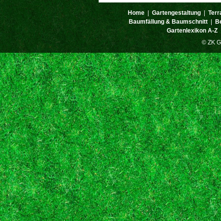
Home
|
Gartengestaltung
|
Terr
Baumfällung & Baumschnitt
|
B
Gartenlexikon A-Z
© ZK G