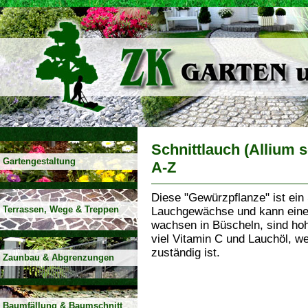
Schnittlauch (Allium
Gartengestaltung
A-Z
Diese "Gewürzpflanze" ist ein
Terrassen, Wege & Treppen
Lauchgewächse und kann eine 
wachsen in Büscheln, sind hoh
viel Vitamin C und Lauchöl, w
zuständig ist.
Zaunbau & Abgrenzungen
Baumfällung & Baumschnitt