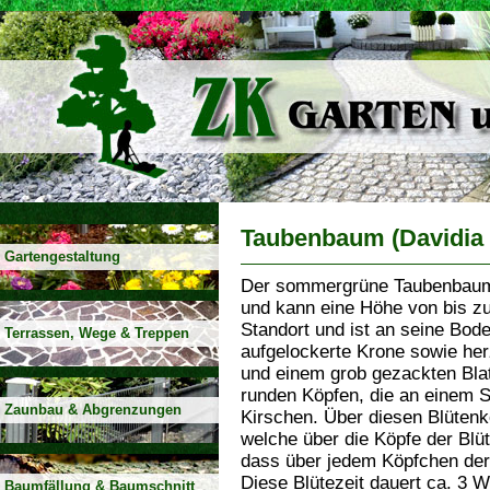
Taubenbaum (Davidia i
Gartengestaltung
Der sommergrüne Taubenbaum 
und kann eine Höhe von bis z
Standort und ist an seine Bod
Terrassen, Wege & Treppen
aufgelockerte Krone sowie herz
und einem grob gezackten Blat
runden Köpfen, die an einem S
Zaunbau & Abgrenzungen
Kirschen. Über diesen Blütenk
welche über die Köpfe der Blü
dass über jedem Köpfchen der
Diese Blütezeit dauert ca. 3 W
Baumfällung & Baumschnitt