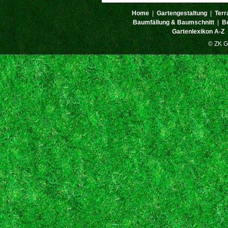
Home
|
Gartengestaltung
|
Terr
Baumfällung & Baumschnitt
|
B
Gartenlexikon A-Z
© ZK G