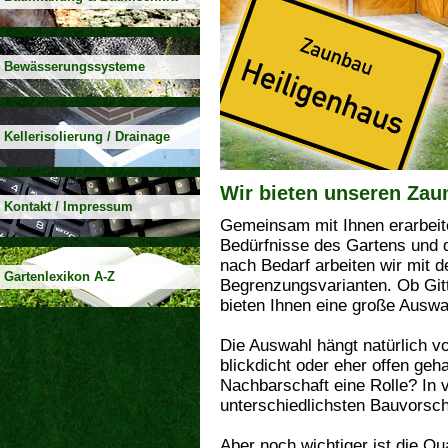
Bewässerungssysteme
Kellerisolierung / Drainage
Wir bieten unseren Zau
Kontakt / Impressum
Gemeinsam mit Ihnen erarbeite
Bedürfnisse des Gartens und 
nach Bedarf arbeiten wir mit d
Gartenlexikon A-Z
Begrenzungsvarianten. Ob Git
bieten Ihnen eine große Ausw
Die Auswahl hängt natürlich vo
blickdicht oder eher offen geh
Nachbarschaft eine Rolle? In 
unterschiedlichsten Bauvorschr
Aber noch wichtiger ist die Qua